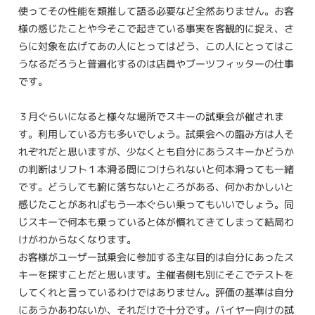
使ってその性能を類推して語る必要など全然ありません。お客
様の感じたことや今そこで起きている事実を客観的に捉え、さ
らに対象を広げてあの人にとってはどう、この人にとってはこ
うなるだろうと普遍化するのは店員やブーツフィッターの仕事
です。
３月ぐらいになると様々な場所でスキーの試乗会が催されま
す。利用している方も多いでしょう。試乗会への臨み方は人そ
れぞれだと思いますが、少なくとも自分にあうスキーかどうか
の判断はリフト１本滑る間につけられないと何本滑っても一緒
です。どうしても腑に落ちないところがある、何かおかしいと
感じたことがあればもう一本ぐらい乗ってもいいでしょう。同
じスキーで何本も乗っていると体が慣れてきてしまって結局わ
けがわからなくなります。
お客様がユーザー試乗会に参加する主な目的は自分にあったス
キーを探すことだと思います。主催者側も別にそこでテストを
してくれと言っているわけではありません。評価の基準は自分
にあうかあわないか、それだけで十分です。バイヤー向けの試