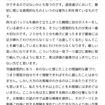
ができるのではないかとも思うのです。道具選びにおいて、最
初に感じる直感的なものというのは意外と的を得ているもので
す。
例えばバックルを締めて立ち上がった瞬間に自分がスキーをし
ている姿がイメージできる、そういう感覚的なものが実は一番
大切なのです。２０分も３０分も椅子に座ったままで最後には
足が痺れてわけわからなくなって「出直してくるわ」なんてこ
とを繰り返していると本当にわけわからなくなります。厳しい
言い方になりますが、こういう方は一見ブーツ選びに真剣に取
り組んでいるように見えて、実は評価の基準がはっきりしてい
ない方だと思います。
勿論直感的にあう・あわないと感じたことの理論的な裏づけ、
つまり理屈が自分ですぐ理解できればそれに越したことはあり
ません。しかし大方のお客様がわかるのはこのあたりまでだと
も思いますし、私たちもそれ以上のことをお客様には求めては
いません。ここから先は主に提供する側の人間の仕事になりま
す。お客様との話の中で必要な情報を提供し、そのブーツとお
客様ご自身に対する理解を深めていただきながらより良い方策