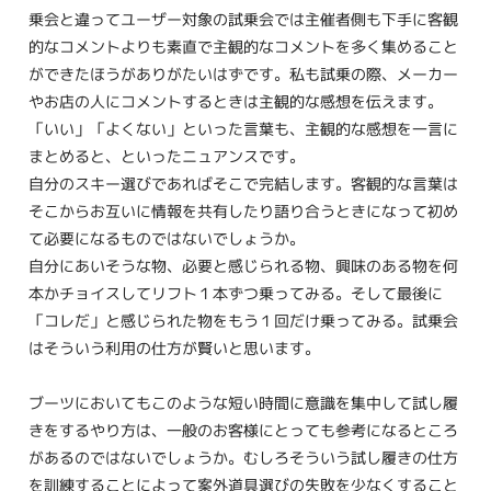
乗会と違ってユーザー対象の試乗会では主催者側も下手に客観
的なコメントよりも素直で主観的なコメントを多く集めること
ができたほうがありがたいはずです。私も試乗の際、メーカー
やお店の人にコメントするときは主観的な感想を伝えます。
「いい」「よくない」といった言葉も、主観的な感想を一言に
まとめると、といったニュアンスです。
自分のスキー選びであればそこで完結します。客観的な言葉は
そこからお互いに情報を共有したり語り合うときになって初め
て必要になるものではないでしょうか。
自分にあいそうな物、必要と感じられる物、興味のある物を何
本かチョイスしてリフト１本ずつ乗ってみる。そして最後に
「コレだ」と感じられた物をもう１回だけ乗ってみる。試乗会
はそういう利用の仕方が賢いと思います。
ブーツにおいてもこのような短い時間に意識を集中して試し履
きをするやり方は、一般のお客様にとっても参考になるところ
があるのではないでしょうか。むしろそういう試し履きの仕方
を訓練することによって案外道具選びの失敗を少なくすること