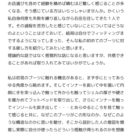
お店選びも含めて経験を積めば積むほど難しく感じることが多
くなる、そう感じている方はいらっしゃいませんか。かくいう
私自身何度も失敗を繰り返しながら右往左往してきた１人で
す。その過程を苦労したと感じていないことについてはどうな
のよということはさておいて、結局は自分でフィッティングま
でするようになってしまった、そんな私の初めてのブーツに対
する接し方を紹介してみたいと思います。
理論的な話ではなく感覚的な話になると思いますが、共感でき
ることがあれば取り入れてみてはいかがでしょうか。
私は初見のブーツに触れる機会があると、まず手にとってあら
ゆる角度から眺めます。そしてインナーを抜いて中を覗いて内
側に手を突っ込んで触って外からも触ってシェルの厚さや硬さ
を確かめてフットベッドを取り出して、さらにインナーを触っ
てインソールも抜き出して・・・とあらゆるところを見て触っ
て感じると共に、なぜこのブーツがこの形なのか、なぜこのよ
うな構造なのかに思いを馳せ、そこから設計した人の意図を類
推し実際に自分が使ったらどういう感触が得られるのかを想像