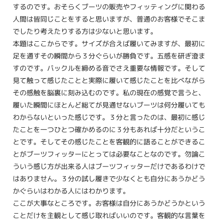
するのです。おそらくブーツの販売やフィッティングに関わる
人間は皆同じことをすると思いますが、普通のお客様でそこま
でしたり考えたりする方は少ないと思います。
本題はここからです。サイズが合えば履いてみますが、最初に
足を通すその瞬間から３分ぐらいが勝負です。五感を研ぎ澄ま
すのです。バックルを締める音でさえ重要な情報です。そして
見て触って感じたことと実際に履いて感じたことを比べながら
その感触を脳裏に刻み込むのです。私の現在の感覚で言うと、
履いた瞬間にほとんど総てが見通せないブーツは何分履いても
わからないといった感じです。３分と言ったのは、最初に感じ
たことを一つひとつ確かめるのに３分もあれば十分だというこ
とです。そしてその感じたことを客観的に語ることができるこ
とがブーツフィッターにとっては必要なことなのです。勿論こ
ういう感じ方が出来る人はブーツフィッターだけであるわけで
はありません。３分の試し履きで少なくとも自分にあうかどう
かぐらいはわかる人にはわかります。
ここが大事なところです。お客様は自分にあうかどうかという
ことだけを主観として感じ取ればいいのです。客観的な言葉を